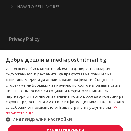
HOW TO SELL MORE?
Privacy Policy
What information about you we are saving
Добре дошли в mediaposthitmail.bg
and processing?
Използваме „бисквитки“ (cookies), за да персонализираме
Cookies policy
съдържанието и рекламите, да предоставяме функции на
социални медии и да анализираме трафика си. Също така
споделяме информация за начина, по който използвате сайта
ни, с партньорските си социални медии, рекламните си
партньори и партньори за анализ, които може да я комбинират
с друга предоставена им от Вас информация или с такава, която
са събрали от ползването от Ваша страна на услугите им.
>>
прочетете още
ИНДИВИДУАЛНИ НАСТРОЙКИ
Copyright 2022 Mediapost Hit Mail Bulgaria
LTD | All rights reserved
ПРИЕМЕТЕ ВСИЧКИ