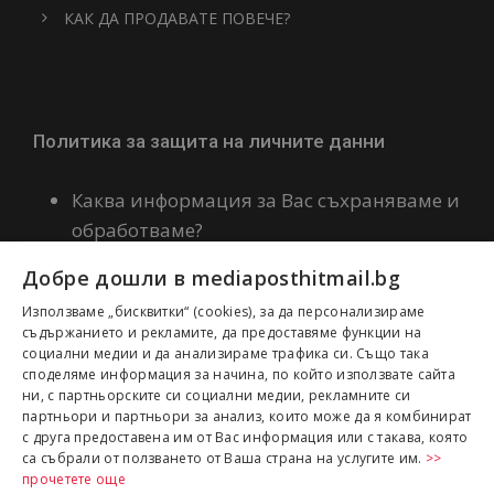
КАК ДА ПРОДАВАТЕ ПОВЕЧЕ?
Политика за защита на личните данни
Каква информация за Вас съхраняваме и
обработваме?
Политика за бисквитки
Добре дошли в mediaposthitmail.bg
Декларация за политиката ни по
Използваме „бисквитки“ (cookies), за да персонализираме
качество и сигурност на информацията
съдържанието и рекламите, да предоставяме функции на
социални медии и да анализираме трафика си. Също така
споделяме информация за начина, по който използвате сайта
ни, с партньорските си социални медии, рекламните си
партньори и партньори за анализ, които може да я комбинират
с друга предоставена им от Вас информация или с такава, която
са събрали от ползването от Ваша страна на услугите им.
>>
прочетете още