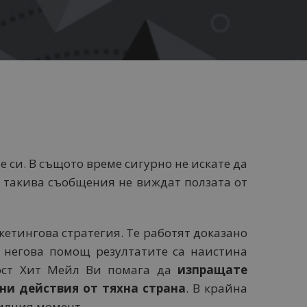
е си. В същото време сигурно не искате да
а такива съобщения не виждат ползата от
етингова стратегия. Те работят доказано
 негова помощ резултатите са наистина
пост Хит Мейл Ви помага да
изпращате
ни действия от тяхна страна
. В крайна
вилния момент.