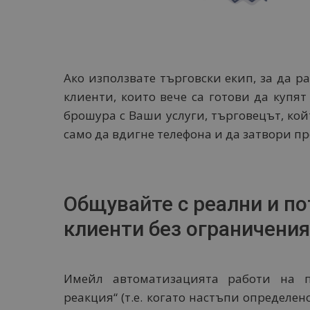
Ако използвате търговски екип, за да 
клиенти, които вече са готови да купя
брошура с Ваши услуги, търговецът, кой
само да вдигне телефона и да затвори п
Общувайте с реални и п
клиенти без ограничения
Имейл автоматизацията работи на п
реакция“ (т.е. когато настъпи определено