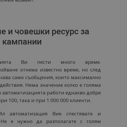
е и човешки ресурс за
а кампании
ацията Ви пести много време.
ойване отнема известно време, но след
учава само съобщения, които максимално
 действия. Няма значение колко е голяма
л автоматизацията работи еднакво добре
ри 100, така и при 1 000 000 клиенти.
йл автоматизация Вие спестявате и
 Не е нужно да разполагате с голям