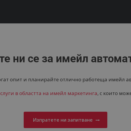
те ни се за имейл автома
огат опит и планирайте отлично работеща имейл ав
услуги в областта на имейл маркетинга
, с които мо
Изпратете ни запитване