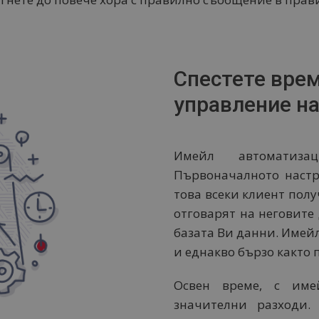
Спестете врем
управление н
Имейл автоматиз
Първоначалното настр
това всеки клиент пол
отговарят на неговите
базата Ви данни. Имей
и еднакво бързо както п
Освен време, с име
значителни разходи.