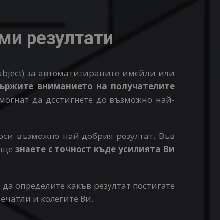
ми резултати
ubject) за автоматизираните имейли или
държите вниманието на получателите
огнат да достигнете до възможно най-
оси възможно най-добрия резултат. Във
е ще
знаете с точност къде усилията Ви
 да определите какъв резултат постигате
ечатли и колегите Ви.