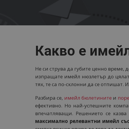
Какво е имей
Не си струва да губите ценно време, 
изпращате имейл нюзлетър до цялата
тях, те са по-склонни да се отпишат.
Разбира се,
имейл бюлетините
и
пор
ефективно. Но най-успешните компа
впечатляващи. Решението се казв
максимално релевантни имейл съо
сметка всичко опира до това да дост