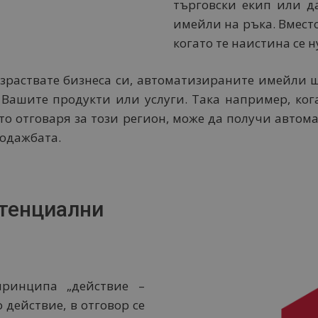
търговски екип или д
имейли на ръка. Вместо
когато те наистина се н
разраствате бизнеса си, автоматизираните имейли 
т Вашите продукти или услуги. Така например, ког
то отговаря за този регион, може да получи автом
родажбата.
отенциални
ринципа „действие –
 действие, в отговор се