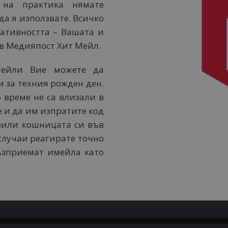
 на практика нямате
да я използвате. Всичко
еативността – Вашата и
 в Медияпост Хит Мейл.
мейли Вие можете да
 за техния рожден ден.
 време не са влизали в
е и да им изпратите код
авили кошницата си във
 случаи реагирате точно
ъзприемат имейла като