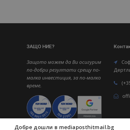
ЗАЩО НИЕ?
Конта
Защото можем да Ви осигурим
Соф
по-добри резултати срещу по-
Дертли
малка инвестиция, за по-малко
(+3
време.
of
Добре дошли в mediaposthitmail.bg