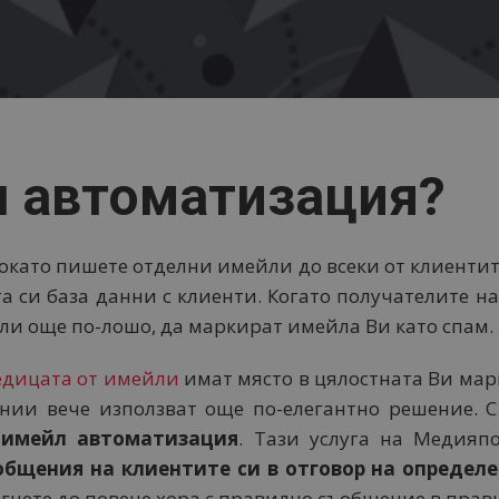
л автоматизация?
докато пишете отделни имейли до всеки от клиентит
 си база данни с клиенти. Когато получателите н
 Или още по-лошо, да маркират имейла Ви като спам.
едицата от имейли
имат място в цялостната Ви марк
нии вече използват още по-елегантно решение. С
а
имейл автоматизация
. Тази услуга на Медия
бщения на клиентите си в отговор на определе
игнете до повече хора с правилно съобщение в пра