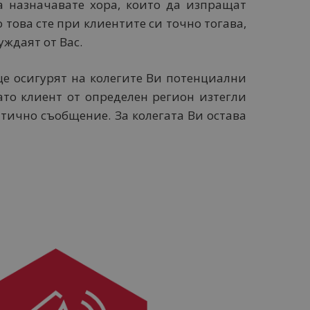
а назначавате хора, които да изпращат
 това сте при клиентите си точно тогава,
уждаят от Вас.
ще осигурят на колегите Ви потенциални
ато клиент от определен регион изтегли
атично съобщение. За колегата Ви остава