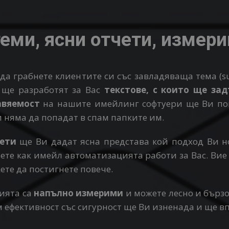
еми, ясни отчети, измери
а грабнете клиентите си със завладяваща тема (s
 ще разработят за Вас
текстове, с които ще за
авяемост
на нашите имейлинг софтуери ще Ви пом
и няма да попадат в спам папките им.
чети
ще Ви дадат ясна представа кой подход Ви н
аете как имейл автоматизацията работи за Вас. Ви
ете да постигнете повече.
ията са
напълно измерими
и можете лесно и бързо
 ефективност със сигурност ще Ви изненада и ще вп