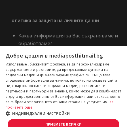
Политика за защита на личните данни
Каква информация за Вас съхраняваме и
обработваме?
Политика за бисквитки
Добре дошли в mediaposthitmail.bg
Декларация за политиката ни по
Използваме „бисквитки“ (cookies), за да персонализираме
качество и сигурност на информацията
съдържанието и рекламите, да предоставяме функции на
социални медии и да анализираме трафика си. Също така
споделяме информация за начина, по който използвате сайта
ни, с партньорските си социални медии, рекламните си
партньори и партньори за анализ, които може да я комбинират
с друга предоставена им от Вас информация или с такава, която
са събрали от ползването от Ваша страна на услугите им.
>>
прочетете още
ИНДИВИДУАЛНИ НАСТРОЙКИ
Copyright 2022 Медияпост Хит Мейл
България ЕООД | Всички права запазени
ПРИЕМЕТЕ ВСИЧКИ