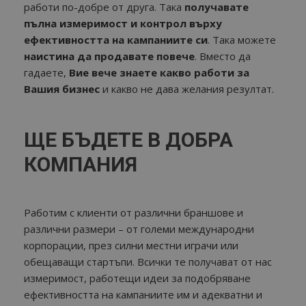
работи по-добре от друга. Така
получавате
пълна измеримост и контрол върху
ефективността на кампаниите си
. Така можете
наистина да продавате повече
. Вместо да
гадаете,
Вие вече знаете какво работи за
Вашия бизнес
и какво не дава желания резултат.
ЩЕ БЪДЕТЕ В ДОБРА
КОМПАНИЯ
Работим с клиенти от различни браншове и
различни размери – от големи международни
корпорации, през силни местни играчи или
обещаващи стартъпи. Всички те получават от нас
измеримост, работещи идеи за подобряване
ефективността на кампаниите им и адекватни и