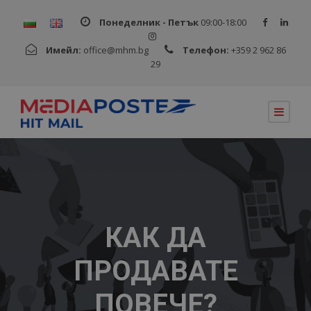
Понеделник - Петък
09:00-18:00
Имейл:
office@mhm.bg
Телефон:
+359 2 962 86
29
КАК ДА
ПРОДАВАТЕ
ПОВЕЧЕ?