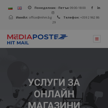
Понеделник - Петък
09:00-18:00
Имейл:
office@mhm.bg
Телефон:
+359 2 962 86
29
УСЛУГИ ЗА
ОНЛАЙН
МАГАЗИНИ