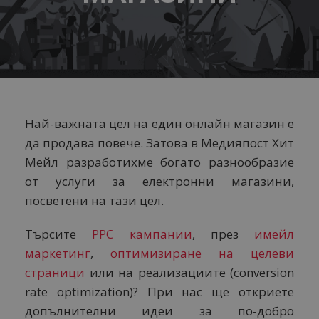
Най-важната цел на един онлайн магазин е
да продава повече. Затова в Медияпост Хит
Мейл разработихме богато разнообразие
от услуги за електронни магазини,
посветени на тази цел.
Търсите
PPC кампании
, през
имейл
маркетинг
,
оптимизиране на целеви
страници
или на реализациите (conversion
rate optimization)? При нас ще откриете
допълнителни идеи за по-добро