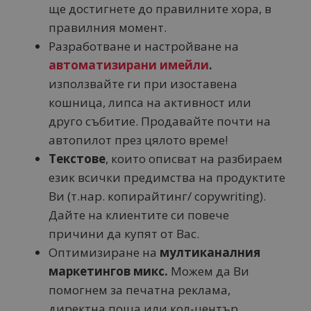
ще достигнете до правилните хора, в
правилния момент.
Разработване и настройване на
автоматизирани имейли
.
използвайте ги при изоставена
кошница, липса на активност или
друго събитие. Продавайте почти на
автопилот през цялото време!
Текстове
, които описват на разбираем
език всички предимства на продуктите
Ви (т.нар. копирайтинг/ copywriting).
Дайте на клиентите си повече
причини да купят от Вас.
Оптимизиране на
мултиканалния
маркетингов микс.
Можем да Ви
помогнем за печатна реклама,
директна поща или кол-център