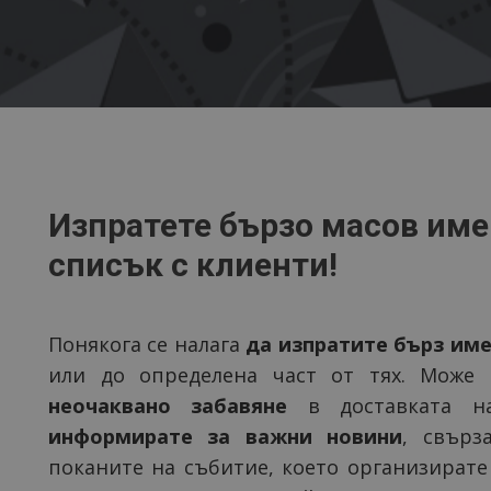
Изпратете бързо масов им
списък с клиенти!
Понякога се налага
да изпратите бърз им
или до определена част от тях. Може
неочаквано забавяне
в доставката н
информирате за важни новини
, свърз
поканите на събитие, което организирате 