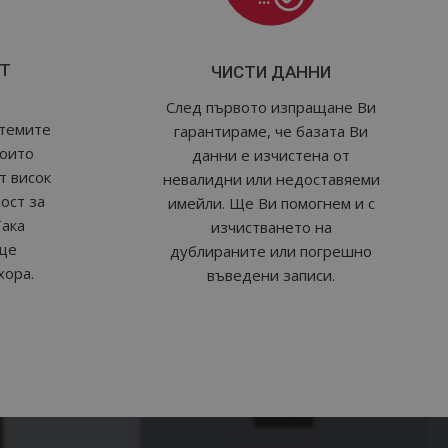
Т
ЧИСТИ ДАННИ
След първото изпращане Ви
стемите
гарантираме, че базата Ви
които
данни е изчистена от
т висок
невалидни или недоставяеми
ост за
имейли. Ще Ви помогнем и с
Така
изчистването на
ще
дублираните или погрешно
хора.
въведени записи.