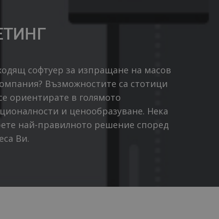
ЕТИНГ
ходящ софтуер за изпращане на масов
компания? Възможностите са стотици
 се ориентирате в голямото
ционалности и ценообразуване. Нека
рете най-правилното решение според
еса Ви.