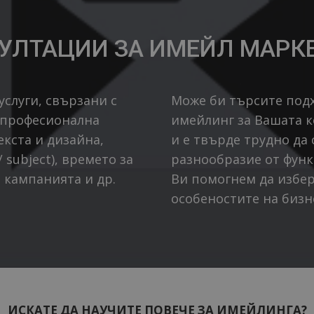
УЛТАЦИИ ЗА ИМЕЙЛ МАРК
услуги, свързани с
Може би търсите под
 професионална
имейлинг за Вашата 
кста и дизайна,
и е твърде трудно да
subject), времето за
разнообразие от функ
 кампанията и др.
Ви помогнем да избе
особеностите на бизн
ИСКАТЕ ДА НАУЧИТЕ ПОВЕЧЕ ЗА ИМЕЙЛИНГА?