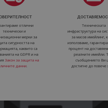
ОВЕРИТЕЛНОСТ
ДОСТАВЯЕМОС
рантираме отлични
Техническата
технически и
инфраструктура на си
низационни мерки за
за масов имейлинг, 
ита сигурността на
използваме, гарантира
рмацията, каквито са
процент на доставяем
ванията на GDPR и на
реалните имейли. 
ния
Закон за защита на
съобщението Ви 
личните данни
.
достигне до повече 