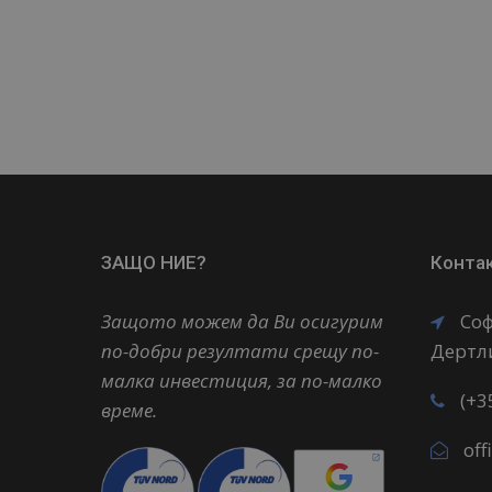
ЗАЩО НИЕ?
Конта
Защото можем да Ви осигурим
Соф
по-добри резултати срещу по-
Дертли
малка инвестиция, за по-малко
(+3
време.
of