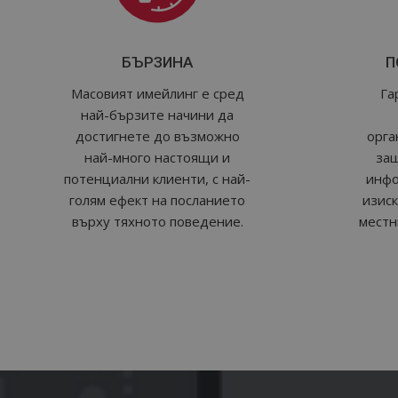
БЪРЗИНА
П
Масовият имейлинг е сред
Га
най-бързите начини да
достигнете до възможно
орга
най-много настоящи и
защ
потенциални клиенти, с най-
инфо
голям ефект на посланието
изиск
върху тяхното поведение.
мест