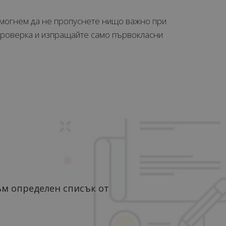
омогнем да не пропуснете нищо важно при
проверка и изпращайте само първокласни
ъм определен списък от