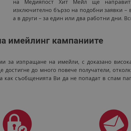
на Медияпост Хит Мейл ще направите
изключително бързо на подобни заявки – в
а в други – за един или два работни дни. В
на имейлинг кампаниите
и за изпращане на имейли, с доказано висока
 достигне до много повече получатели, отколк
ва как съобщенията Ви да не попадат в спам пап