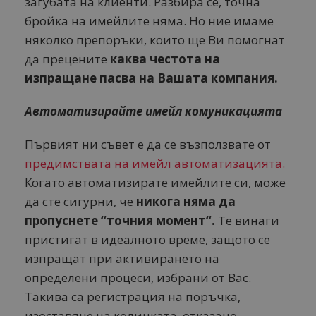
загубата на клиенти. Разбира се, точна
бройка на имейлите няма. Но ние имаме
няколко препоръки, които ще Ви помогнат
да прецените
каква честота на
изпращане пасва на Вашата компания.
Автоматизирайте имейл комуникацията
Първият ни съвет е да се възползвате от
предимствата на имейл автоматизацията.
Когато автоматизирате имейлите си, може
да сте сигурни, че
никога няма да
пропуснете “точния момент“.
Те винаги
пристигат в идеалното време, защото се
изпращат при активирането на
определени процеси, избрани от Вас.
Такива са регистрация на поръчка,
изоставяне на количката, отказано