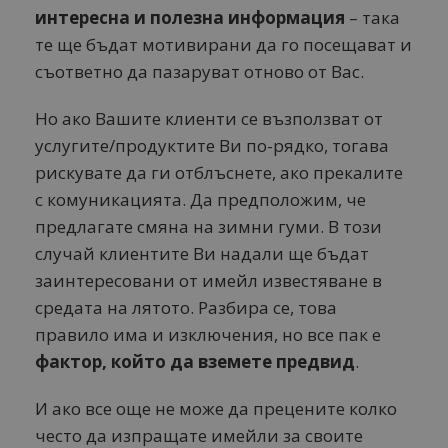
интересна и полезна информация
– така
те ще бъдат мотивирани да го посещават и
съответно да пазаруват отново от Вас.
Но ако Вашите клиенти се възползват от
услугите/продуктите Ви по-рядко, тогава
рискувате да ги отблъснете, ако прекалите
с комуникацията. Да предположим, че
предлагате смяна на зимни гуми. В този
случай клиентите Ви надали ще бъдат
заинтересовани от имейл известяване в
средата на лятото. Разбира се, това
правило има и изключения, но все пак е
фактор, който да вземете предвид
.
И ако все още не може да прецените колко
често да изпращате имейли за своите