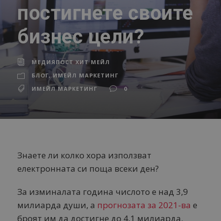
постигнете своите
бизнес цели?
МЕДИЯПОСТ ХИТ МЕЙЛ
БЛОГ
,
ИМЕЙЛ МАРКЕТИНГ
ИМЕЙЛ МАРКЕТИНГ
0
Знаете ли колко хора използват
електронната си поща всеки ден?
За изминалата година числото е над 3,9
милиарда души, а
прогнозата за 2021-ва
е
броят им да достигне до 4,1 милиарда.