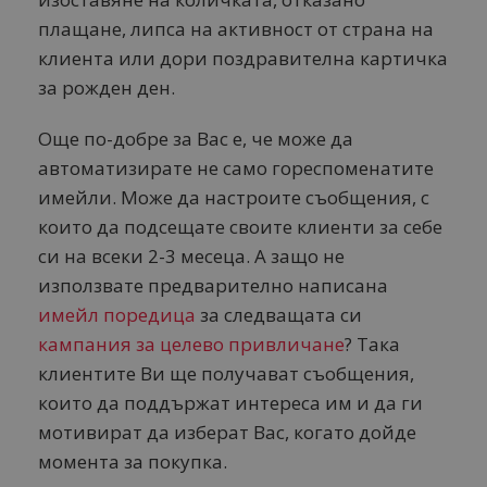
плащане, липса на активност от страна на
клиента или дори поздравителна картичка
за рожден ден.
Още по-добре за Вас е, че може да
автоматизирате не само гореспоменатите
имейли. Може да настроите съобщения, с
които да подсещате своите клиенти за себе
си на всеки 2-3 месеца. А защо не
използвате предварително написана
имейл поредица
за следващата си
кампания за целево привличане
? Така
клиентите Ви ще получават съобщения,
които да поддържат интереса им и да ги
мотивират да изберат Вас, когато дойде
момента за покупка.