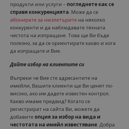
продукти или услуги –
погледнете как се
справя конкуренцията
. Може да се
абонирате за нюзлетърите
на няколко
конкуренти и да наблюдавате тяхната
честота на изпращане. Това ще Ви бъде
полезно, за да се ориентирате какво и кога
да изпращате и Вие.
Дайте избор на клиентите си
Въпреки че Вие сте адресантите на
имейли, Вашите клиенти ще Ви ценят по-
високо, ако им дадете известен контрол.
Какво имаме предвид? Когато се
регистрират на сайта Ви, можете да
добавите
опция за избор на вида и
честотата на имейл известяване
. Добра