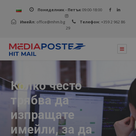
Понеделник - Петък
09:00-18:00
Имейл:
office@mhm.bg
Телефон:
+359 2 962 86
29
Колко често
трябва да
изпращате
имейли, за да