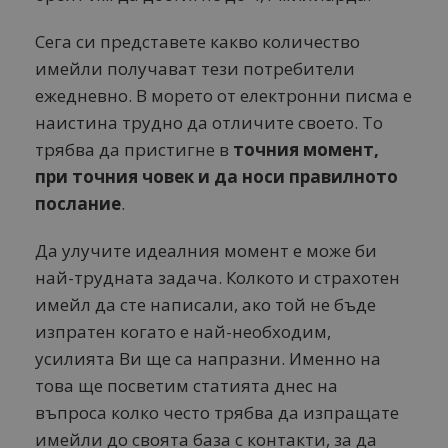
Сега си представете какво количество
имейли получават тези потребители
ежедневно. В морето от електронни писма е
наистина трудно да отличите своето. То
трябва да пристигне в
точния момент,
при точния човек и да носи правилното
послание
.
Да улучите идеалния момент е може би
най-трудната задача. Колкото и страхотен
имейл да сте написали, ако той не бъде
изпратен когато е най-необходим,
усилията Ви ще са напразни. Именно на
това ще посветим статията днес на
въпроса колко често трябва да изпращате
имейли до своята база с контакти, за да