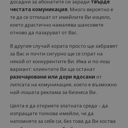
досадни за абонатите си заради
твърде
честата комуникация
. Много вероятно е
те да се отпишат от имейлите Ви изцяло,
което драстично намалява шансовете
отново да пазаруват от Вас.
В другия случай хората просто ще забравят
за Вас и почти сигурно ще се спрат на
някой от конкурентите Ви. Има и по-лош
вариант: клиентите Ви ще останат
разочаровани или дори ядосани
от
липсата на комуникация, което е възможно
най-лошата реклама за бизнеса Ви.
Целта е да откриете златната среда – да
изпращате толкова имейли, че да
напомняте за себе си, без това да Ви коства