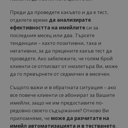
Преди да проведете какъвто и да е тест,
отделете време
да анализирате
ефективността на имейлите
си за
последния месец или два. Търсете
тенденции – както позитивни, така и
негативни, за да прецените какъв тест да
проведете. Ако забележите, че голям брой
клиенти се отписват от нюзлетъра Ви, може
да го превърнете от седмичен в месечен.
Същото важи и в обратната ситуация – ако
все повече клиенти се абонират за Вашите
имейли, защо не им предоставите по-
редовно своето съдържание? Отново Ви
припомняме, че
може да разчитате на
имейл автоматизацията и в тестването
.