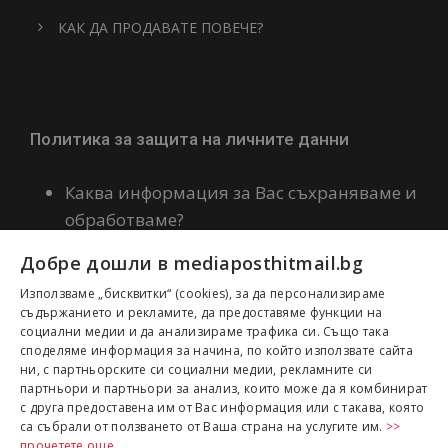
КАК ДА ПРОДАВАТЕ ПОВЕЧЕ?
Политика за защита на личните данни
Каква информация за Вас съхраняваме и
обработваме?
Политика за бисквитки
Добре дошли в mediaposthitmail.bg
Декларация за политиката ни по
Използваме „бисквитки“ (cookies), за да персонализираме
качество и сигурност на информацията
съдържанието и рекламите, да предоставяме функции на
социални медии и да анализираме трафика си. Също така
споделяме информация за начина, по който използвате сайта
ни, с партньорските си социални медии, рекламните си
партньори и партньори за анализ, които може да я комбинират
с друга предоставена им от Вас информация или с такава, която
са събрали от ползването от Ваша страна на услугите им.
>>
прочетете още