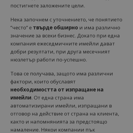
постигнете заложените цели.
Нека започнем с уточнението, че понятието
“често“ е
твърде обширно
и има различно
значение за всеки бизнес. Докато при една
компания ежеседмичните имейли дават
добри резултати, при друга месечният
нюзлетър работи по-успешно.
Това се получава, защото има различни
фактори, които обуславят
необходимостта от изпращане на
имейли
. От една страна има
автоматизирани имейли, изпращани в
отговор на действие от страна на клиента,
както и напомнянията за предстоящо
намаление. Някои компании пък