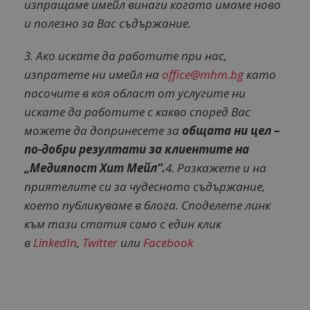
изпращаме имейл винаги когато имаме ново
и полезно за Вас съдържание.
3. Ако искате да работите при нас,
изпратете ни имейл на
office@mhm.bg
като
посочите в коя област от услугите ни
искате да работите с какво според Вас
можете да допринесете за
общата ни цел –
по-добри резултати за клиентите на
„Медияпост Хит Мейл“.
4. Разкажете и на
приятелите си за чудесното съдържание,
което публикуваме в блога. Споделете линк
към тази статия само с един клик
в
LinkedIn
,
Tw
i
tter
или
Facebook