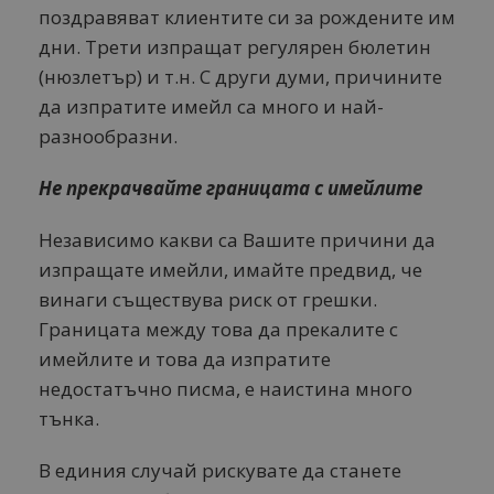
поздравяват клиентите си за рождените им
дни. Трети изпращат регулярен бюлетин
(нюзлетър) и т.н. С други думи, причините
да изпратите имейл са много и най-
разнообразни.
Не прекрачвайте границата с имейлите
Независимо какви са Вашите причини да
изпращате имейли, имайте предвид, че
винаги съществува риск от грешки.
Границата между това да прекалите с
имейлите и това да изпратите
недостатъчно писма, е наистина много
тънка.
В единия случай рискувате да станете