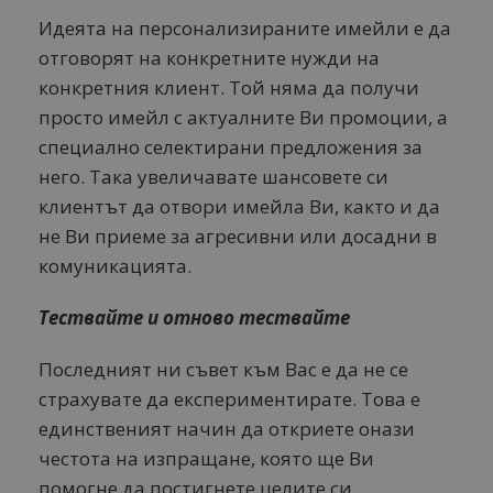
Идеята на персонализираните имейли е да
отговорят на конкретните нужди на
конкретния клиент. Той няма да получи
просто имейл с актуалните Ви промоции, а
специално селектирани предложения за
него. Така увеличавате шансовете си
клиентът да отвори имейла Ви, както и да
не Ви приеме за агресивни или досадни в
комуникацията.
Тествайте и отново тествайте
Последният ни съвет към Вас е да не се
страхувате да експериментирате. Това е
единственият начин да откриете онази
честота на изпращане, която ще Ви
помогне да постигнете целите си.