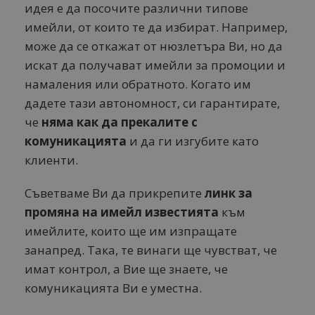
идея е да посочите различни типове
имейли, от които те да избират. Например,
може да се откажат от нюзлетъра Ви, но да
искат да получават имейли за промоции и
намаления или обратното. Когато им
дадете тази автономност, си гарантирате,
че
няма как да прекалите с
комуникацията
и да ги изгубите като
клиенти.
Съветваме Ви да прикрепите
линк за
промяна на имейл известията
към
имейлите, които ще им изпращате
занапред. Така, те винаги ще чувстват, че
имат контрол, а Вие ще знаете, че
комуникацията Ви е уместна.